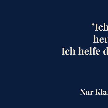
"Ic
heu
Ich helfe 
Nur Kla