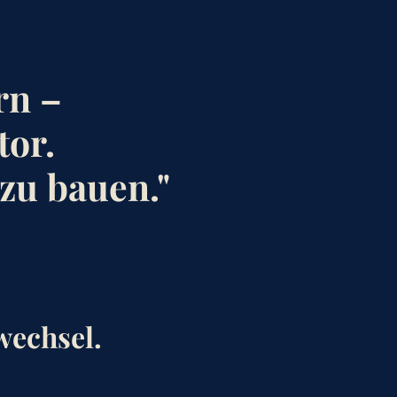
rn –
tor.
 zu bauen."
wechsel.